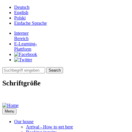
Jump to navigation
Deutsch
English
Polski
Einfache Sprache
Interner
Bereich
E-Learning-
Plattform
Search
Search form
Schriftgröße
Menu
Our house
Arrival - How to get here