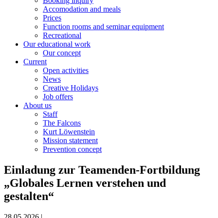
Booking inquiry
Accomodation and meals
Prices
Function rooms and seminar equipment
Recreational
Our educational work
Our concept
Current
Open activities
News
Creative Holidays
Job offers
About us
Staff
The Falcons
Kurt Löwenstein
Mission statement
Prevention concept
Einladung zur Teamenden-Fortbildung
„Globales Lernen verstehen und
gestalten“
28.05.2026 |