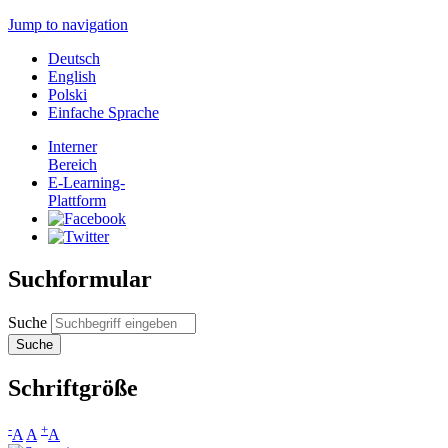
Jump to navigation
Deutsch
English
Polski
Einfache Sprache
Interner
Bereich
E-Learning-
Plattform
Suchformular
Suche
Schriftgröße
-
+
A
A
A