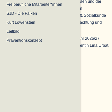
Zielgruppen
: Schüler*innen von Berufsschulen und der
Freiberufliche Mitarbeiter*innen
Sekundarstufe II aus Brandenburg und Berlin
SJD - Die Falken
Fächerbezüge
: Geografie, Politik, Wirtschaft, Sozialkunde
Kosten
Kurt Löwenstein
: 85 Euro pro Schüler*in, inkl. Übernachtung und
Verpflegung
Leitbild
Bei Interesse an einer Teilnahme im Schuljahr 2026/27
Präventionskonzept
wenden Sie sich gerne an die Bildungsreferentin Lina Urbat.
Kontakt
:
l.urbat@kurt-loewenstein.de
Dateien:
Flyer_Globales_Lernen
Bildungsbereiche:
Projekte
Zielgruppen:
Schüler*innen (Sekundarstufe 1 und 2)