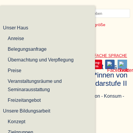
Jump to navigation
Menü
Suchformular
Schriftgröße
Unser Haus
Anreise
Belegungsanfrage
DEUTSCH
ENGLISH
POLSKI
EINFACHE SPRACHE
Übernachtung und Verpflegung
Interner
E-Learning-
Ausschreibung zur Seminarfahrt des
Bereich
Plattform
Preise
Globalen Lernens für Schüler*innen von
Veranstaltungsräume und
Berufsschulen und der Sekundarstufe II
Seminarausstattung
16.06.2026 |
Weltweit wirtschaften: Produktion - Konsum -
Freizeitangebot
Verantwortung
Unsere Bildungsarbeit
Inhalte der Seminarfahrt
Konzept
Zielgruppen